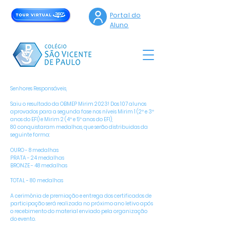
Portal do
Aluno
Senhores Responsáveis,
Saiu o resultado da OBMEP Mirim 2023! Dos 107 alunos
aprovados para a segunda fase nos níveis Mirim 1 (2º e 3º
anos do EFI) e Mirim 2 (4º e 5º anos do EFI),
80 conquistaram medalhas, que serão distribuidas da
seguinte forma:
OURO - 8 medalhas
PRATA - 24 medalhas
BRONZE - 48 medalhas
TOTAL - 80 medalhas
A cerimônia de premiação e entrega dos certificados de
participação será realizada no próximo ano letivo após
o recebimento do material enviado pela organização
do evento.