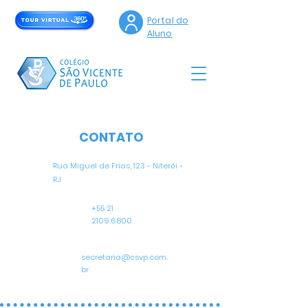
Portal do
Aluno
CONTATO
Rua Miguel de Frias, 123 -
Niterói -
RJ
+55 21
2109.6800
secretaria@csvp.com.
br