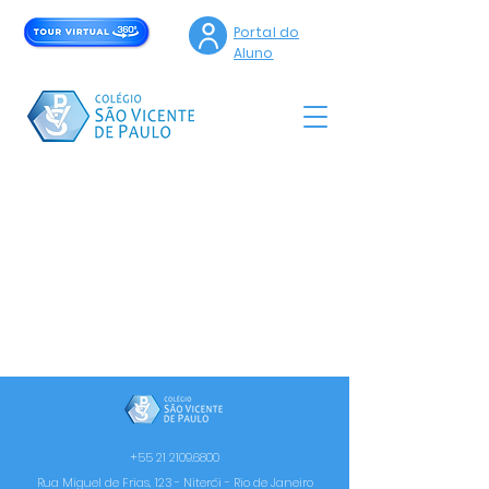
Portal do
Aluno
+55 21 2109.6800
Rua Miguel de Frias, 123 - Niterói - Rio de Janeiro