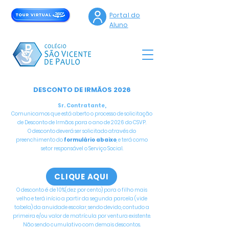
Portal do
Aluno
DESCONTO DE IRMÃOS 2026
Sr. Contratante,
Comunicamos que está aberto o processo de solicitação
de Desconto de Irmãos para o ano de 2026 do CSVP.
O desconto deverá ser solicitado através do
preenchimento do
formulário abaixo
, e terá como
setor responsável o Serviço Social.
CLIQUE AQUI
O desconto é de 10%(dez por cento) para o filho mais
velho e terá início a partir da segunda parcela (vide
tabela) da anuidade escolar, sendo devido, contudo a
primeira e/ou valor de matrícula por ventura existente.
Não sendo cumulativo com demais descontos.