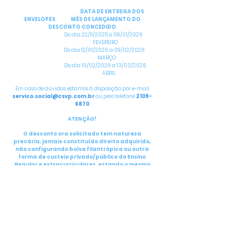
DATA DE ENTREGA DOS
ENVELOPES MÊS DE LANÇAMENTO DO
DESCONTO CONCEDIDO
Do dia 22/11/2025 a 09/01/2026
FEVEREIRO
Do dia 12/01/2026 a 09/02/2026
MARÇO
Do dia 10/02/2026 a 13/03/2026
ABRIL
Em caso de dúvidas, estamos à disposição por e-mail
servico.social@csvp.com.br
ou pelo telefone
2109-
6870
.
ATENÇÃO!
O desconto ora solicitado tem natureza
precária, jamais constituído direito adquirido,
não configurando bolsa filantrópica ou outra
forma de custeio privado/público do Ensino
Regular e extracurriculares, estando o mesmo
sujeito a critérios da AISVP, as suas normas
regimentais e determinações diretivas.